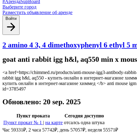
#АрендаSupBoard
Выберите город
Разместить объявление об аренде
Войти
2 amino 4 3, 4 dimethoxyphenyl 6 ethyl 5
goat anti rabbit igg h&l, aq550 min x mo
<a href=https://chimmed.ru/products/anti-mouse-igg3-antibody-rab
rabbit igg h&l, aq550 - купить онлайн в интернет-магазине химмед
купить онлайн в интернет-магазине химмед </b> anti mouse igm cha
id=3785497
Обновлено: 20 sep. 2025
Пункт проката
Сегодня доступно
Пункт прокат № 1
|
на карте
отсалсь одна штука
Час 59331₽, 2 часа 57742₽, день 57057₽, неделя 55571₽