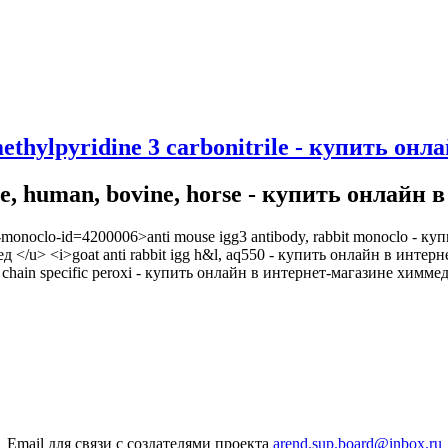
 methylpyridine 3 carbonitrile - купить он
use, human, bovine, horse - купить онлай
bit-monoclo-id=4200006>anti mouse igg3 antibody, rabbit monoclo - 
 </u> <i>goat anti rabbit igg h&l, aq550 - купить онлайн в интерне
in specific peroxi - купить онлайн в интернет-магазине химмед htt
Email для связи с создателями проекта
arend.sup.board@inbox.ru