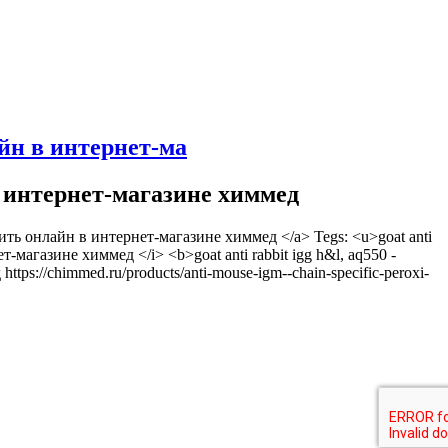
лайн в интернет-ма
н в интернет-магазине химмед
купить онлайн в интернет-магазине химмед </a> Tegs: <u>goat anti
т-магазине химмед </i> <b>goat anti rabbit igg h&l, aq550 -
ps://chimmed.ru/products/anti-mouse-igm--chain-specific-peroxi-