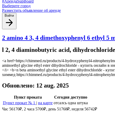
#АрендаSupBoard
Выберите город
Разместить объявление об аренде
Войти
2 amino 4 3, 4 dimethoxyphenyl 6 ethyl 5
l 2, 4 diaminobutyric acid, dihydrochlor
<a href=https://chimmed.ru/products/4-hydroxyphenyl4-nitropheny
aminoethyl glycine ethyl ester dihydrochloride - купить онлайн в
</i> <b>n beta aminoethyl glycine ethyl ester dihydrochloride -
химмед https://chimmed.ru/products/4-hydroxyphenyl4-nitropheny
Обновлено: 12 aug. 2025
Пункт проката
Сегодня доступно
Пункт прокат № 1
|
на карте
отсалсь одна штука
Час 56170₽, 2 часа 5700₽, день 51768₽, неделя 56742₽