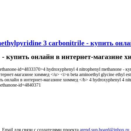
 methylpyridine 3 carbonitrile - купить он
ide - купить онлайн в интернет-магазине 
lmethanone-id=4833370>4 hydroxyphenyl 4 nitrophenyl methanone - 
 интернет-магазине химмед </u> <i>n beta aminoethyl glycine ethyl 
 купить онлайн в интернет-магазине химмед </b> 4 hydroxyphenyl 4 
lmethanone-id=4840371
Email для связи с создателями проекта
arend.sup.board@inbox.ru