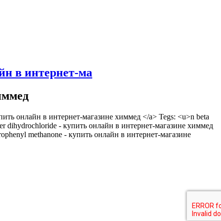
лайн в интернет-ма
химмед
купить онлайн в интернет-магазине химмед </a> Tegs: <u>n beta
ester dihydrochloride - купить онлайн в интернет-магазине химмед
nitrophenyl methanone - купить онлайн в интернет-магазине